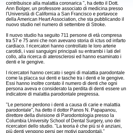
contribuisce alla malattia coronarica ", ha detto il Dott.
Ann Bolger, un professore associato di medicina presso
l'Università di California a San Francisco e portavoce
della American Heart Association, che sta pubblicando il
nuovo studio nel numero di settembre di Stroke.
Il nuovo studio ha seguito 711 persone di età compresa
tra 57 e 75 anni che non avevano storia di ictus od infarto
cardiaco. I ricercatori hanno controllato le loro arterie
carotidi, i vasi sanguigni principali su entrambi i lati del
collo, alla ricerca di aterosclerosi ed hanno esaminato i
denti e le gengive.
I ricercatori hanno cercato i segni di malattia parodontale
come la placca sui denti e tasche tra i denti e le gengive.
Essi hanno inoltre contato il numero di denti che ogni
persona aveva e considerato la perdita di denti essere un
indicatore di malattia parodontale pregressa.
"Le persone perdono i denti a causa di carie e malattia
parodontale", ha detto il dottor Panos N. Papapanou,
direttore della divisione di Parodontologia presso la
Columbia University School of Dental Surgery, uno dei
ricercatori dello studio. "La teoria è che più si è anziani,
più denti vengono persi per motivi parodontali."