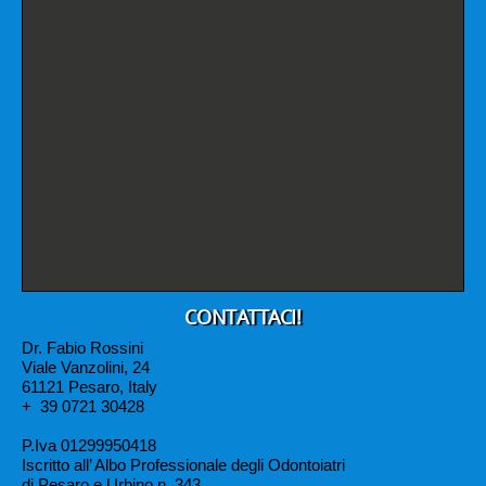
CONTATTACI!
Dr. Fabio Rossini
Viale Vanzolini, 24
61121 Pesaro, Italy
+
39 0721 30428
P.Iva 01299950418
Iscritto all’ Albo Professionale degli Odontoiatri
di Pesaro e Urbino n. 343