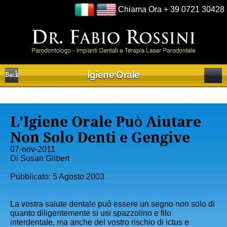
Chiama Ora +
39 0721 30428
Igiene Orale
Back
L'Igiene Orale Può Aiutare
Non Solo Denti e Gengive
07-nov-2011
Di Susan Gilbert
Pubblicato: 5 Agosto 2003
La vostra salute dentale può essere un segno non solo di
quanto diligentemente si usi spazzolino e filo
interdentale, ma anche del vostro rischio di ictus e