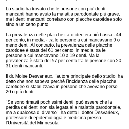
Lo studio ha trovato che le persone con piu’ denti
mancanti hanno avuto la malattia parodontale più grave,
ma i denti mancanti correlano con placche carotidee solo
sino a un certo punto.
La prevalenza delle placche carotidee era più bassa - 44
per cento, in media - tra le persone a cui mancavano 9 o
meno denti. Al contrario, la prevalenza delle placche
carotidee è stata del 61 per cento, in media, tra le
persone a cui mancavano 10 a 19 denti. Ma la
prevalenza è stata del 57 per cento tra le persone con 20-
31 denti mancanti.
Il dr. Moise Desvarieux, l'autore principale dello studio, ha
detto che non sapeva perché l'incidenza delle placche
carotidee si stabilizzava in persone che avevano perso
20 o più denti.
"Se sono rimasti pochissimi denti, può essere che la
perdita dei denti non sia legata alla malattia parodontale,
ma a qualcosa di diverso", ha detto il dottor Desvarieux,
professore di epidemiologia e medicina presso
l'Università del Minnesota.