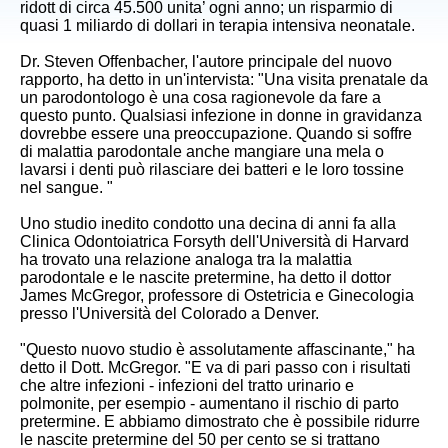
ridott di circa 45.500 unita’ ogni anno; un risparmio di
quasi 1 miliardo di dollari in terapia intensiva neonatale.
Dr. Steven Offenbacher, l'autore principale del nuovo
rapporto, ha detto in un'intervista: "Una visita prenatale da
un parodontologo è una cosa ragionevole da fare a
questo punto. Qualsiasi infezione in donne in gravidanza
dovrebbe essere una preoccupazione. Quando si soffre
di malattia parodontale anche mangiare una mela o
lavarsi i denti può rilasciare dei batteri e le loro tossine
nel sangue. "
Uno studio inedito condotto una decina di anni fa alla
Clinica Odontoiatrica Forsyth dell'Università di Harvard
ha trovato una relazione analoga tra la malattia
parodontale e le nascite pretermine, ha detto il dottor
James McGregor, professore di Ostetricia e Ginecologia
presso l'Università del Colorado a Denver.
"Questo nuovo studio è assolutamente affascinante," ha
detto il Dott. McGregor. "E va di pari passo con i risultati
che altre infezioni - infezioni del tratto urinario e
polmonite, per esempio - aumentano il rischio di parto
pretermine. E abbiamo dimostrato che è possibile ridurre
le nascite pretermine del 50 per cento se si trattano