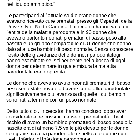
nel liquido amniotico."
Le partecipanti all’ attuale studio erano donne che
avevano ricevuto cure prenatali presso gli Ospedali della
University of North Carolina. I ricercatori hanno valutato
l'entità della malattia parodontale in 93 donne che
avevano partorito neonati prematuri di basso peso alla
nascita e un gruppo comparabile di 31 donne che hanno
dato alla luce bambini di peso normale. Senza conoscere
l'esito delle gravidanze delle donne, i parodontologi
hanno esaminato sei siti per dente nella bocca di ogni
donna per determinare in quale misura la malattia
parodontale era progredita.
Le donne che avevano avuto neonati prematuri di basso
peso sono state trovate ad avere la malattia parodontale
significativamente piu’ avanzata di quelle i cui bambini
sono nati a termine con un peso normale.
Detto tutto cio’, i ricercatori hanno concluso, dopo aver
considerato altre possibili cause di prematurità, che il
rischio di avere un bambino prematuro di basso peso alla
nascita era di almeno 7,5 volte più elevato per le donne
con grave malattia parodontale rispetto alle donne con
livelli inferiori di infezione parodontale.