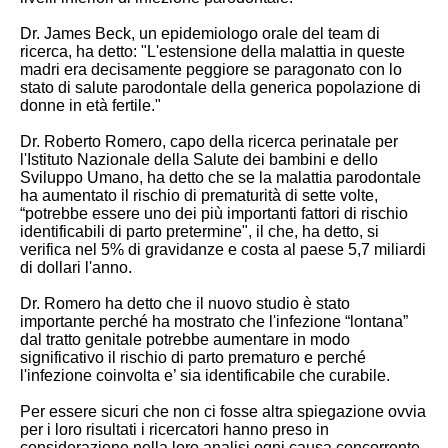
Dr. James Beck, un epidemiologo orale del team di
ricerca, ha detto: "L'estensione della malattia in queste
madri era decisamente peggiore se paragonato con lo
stato di salute parodontale della generica popolazione di
donne in età fertile."
Dr. Roberto Romero, capo della ricerca perinatale per
l'Istituto Nazionale della Salute dei bambini e dello
Sviluppo Umano, ha detto che se la malattia parodontale
ha aumentato il rischio di prematurità di sette volte,
“potrebbe essere uno dei più importanti fattori di rischio
identificabili di parto pretermine", il che, ha detto, si
verifica nel 5% di gravidanze e costa al paese 5,7 miliardi
di dollari l'anno.
Dr. Romero ha detto che il nuovo studio è stato
importante perché ha mostrato che l'infezione “lontana”
dal tratto genitale potrebbe aumentare in modo
significativo il rischio di parto prematuro e perché
l'infezione coinvolta e’ sia identificabile che curabile.
Per essere sicuri che non ci fosse altra spiegazione ovvia
per i loro risultati i ricercatori hanno preso in
considerazione nella loro analisi ogni causa concorrente