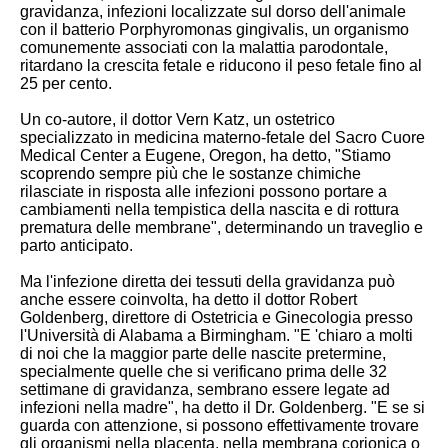
gravidanza, infezioni localizzate sul dorso dell'animale
con il batterio Porphyromonas gingivalis, un organismo
comunemente associati con la malattia parodontale,
ritardano la crescita fetale e riducono il peso fetale fino al
25 per cento.
Un co-autore, il dottor Vern Katz, un ostetrico
specializzato in medicina materno-fetale del Sacro Cuore
Medical Center a Eugene, Oregon, ha detto, "Stiamo
scoprendo sempre più che le sostanze chimiche
rilasciate in risposta alle infezioni possono portare a
cambiamenti nella tempistica della nascita e di rottura
prematura delle membrane", determinando un traveglio e
parto anticipato.
Ma l'infezione diretta dei tessuti della gravidanza può
anche essere coinvolta, ha detto il dottor Robert
Goldenberg, direttore di Ostetricia e Ginecologia presso
l'Università di Alabama a Birmingham. "E 'chiaro a molti
di noi che la maggior parte delle nascite pretermine,
specialmente quelle che si verificano prima delle 32
settimane di gravidanza, sembrano essere legate ad
infezioni nella madre", ha detto il Dr. Goldenberg. "E se si
guarda con attenzione, si possono effettivamente trovare
gli organismi nella placenta, nella membrana corionica o