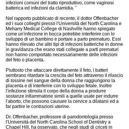
infezioni comuni del tratto riproduttivo, come vaginosi
batterica ed infezioni da clamidia. "
Nel rapporto pubblicato di recente, il dottor Offenbacher
ed i suoi colleghi presso l'Università del North Carolina e
Meharry Medical College di Nashville hanno spiegato
come un'infezione in bocca potrebbe interferire con lo
sviluppo di un bambino e portare a parto prematuro. Essi
hanno rilevato che altri tipi di infezioni batteriche in donne
in gravidanza che erano stati collegate a parti prematuri
non hanno comportato necessariamente delle infezioni
del feto o placenta.
Piuttosto che attaccare direttamente il feto, i batteri
sembrano ritardare la crescita del feto attraverso il rilascio
di tossine nel sangue della donna che raggiungono la
placenta e di interferire con lo sviluppo fetale. Inoltre
l'infezione stimola il corpo della donna a produrre
sostanze infiammatorie simili a quelle usate per indurre
l'aborto, che possono causare la cervice a dilatarsi ed a
far partire le contrazioni uterine.
Dr. Offenbacher, professore di parodontologia presso
l'Università del North Carolina School of Dentistry a
Chapel Hill, ha osservato, che negli studi di criceti in