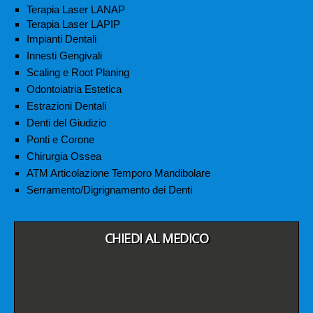
Terapia Laser LANAP
Terapia Laser LAPIP
Impianti Dentali
Innesti Gengivali
Scaling e Root Planing
Odontoiatria Estetica
Estrazioni Dentali
Denti del Giudizio
Ponti e Corone
Chirurgia Ossea
ATM Articolazione Temporo Mandibolare
Serramento/Digrignamento dei Denti
CHIEDI AL MEDICO